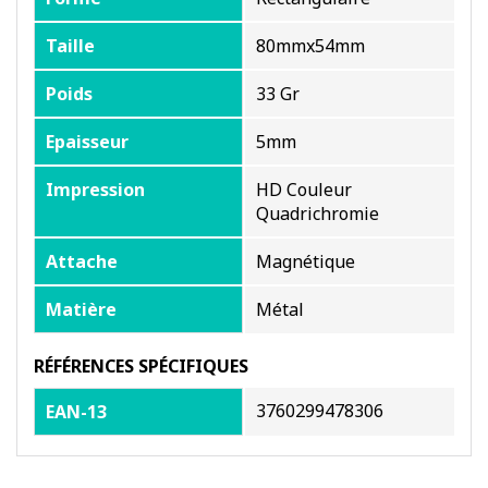
Taille
80mmx54mm
Poids
33 Gr
Epaisseur
5mm
Impression
HD Couleur
Quadrichromie
Attache
Magnétique
Matière
Métal
RÉFÉRENCES SPÉCIFIQUES
3760299478306
EAN-13