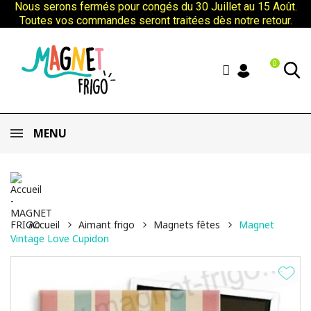
Nous serons fermés pour congés du 30 Juillet au 15 Août.
Toutes vos commandes seront traitées dès notre retour.
0
MENU
Accueil
Aimant frigo
Magnets fêtes
Magnet
Vintage Love Cupidon