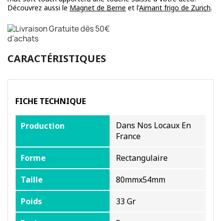
Découvrez aussi le
Magnet de Berne
et l'
Aimant frigo de Zurich
.
CARACTÉRISTIQUES
FICHE TECHNIQUE
Dans Nos Locaux En
Production
France
Forme
Rectangulaire
Taille
80mmx54mm
Poids
33 Gr