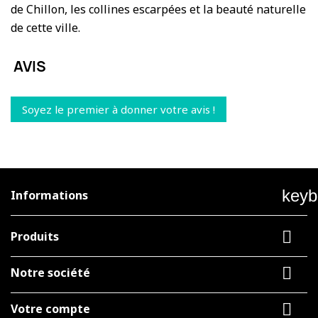
de Chillon, les collines escarpées et la beauté naturelle
de cette ville.
AVIS
Soyez le premier à donner votre avis !
keyb
Informations

Produits

Notre société

Votre compte