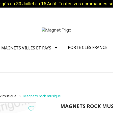
és du 30 Juillet au 15 Août. Toutes vos commandes sero
PORTE CLÉS FRANCE
MAGNETS VILLES ET PAYS
k musique
Magnets rock musique
MAGNETS ROCK MU