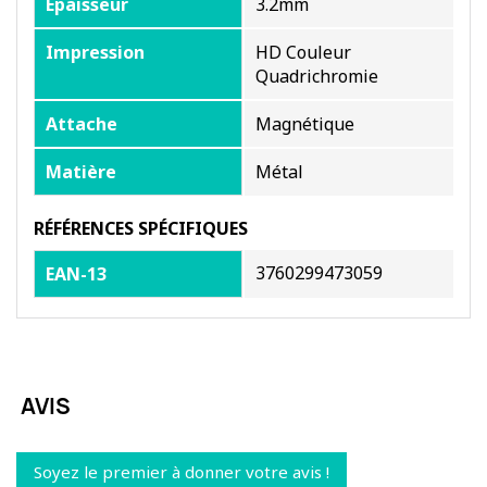
Epaisseur
3.2mm
Impression
HD Couleur
Quadrichromie
Attache
Magnétique
Matière
Métal
RÉFÉRENCES SPÉCIFIQUES
3760299473059
EAN-13
AVIS
Soyez le premier à donner votre avis !