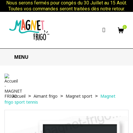
Nous serons fermés pour congés du 30 Juillet au 15 Août.
Toutes vos commandes seront traitées dès notre retour.
0
MENU
Accueil
Aimant frigo
Magnet sport
Magnet
frigo sport tennis