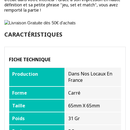
définition et sa petite phrase "jeu, set et match", vous avez
remporté la partie !
CARACTÉRISTIQUES
FICHE TECHNIQUE
Dans Nos Locaux En
Production
France
Forme
Carré
Taille
65mm X 65mm
Poids
31 Gr