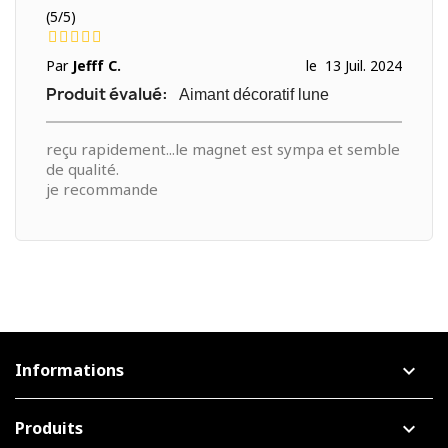
(
5
/
5
)
Par
Jefff C.
le
13 Juil. 2024
Produit évalué:
Aimant décoratif lune
reçu rapidement...le magnet est sympa et semble
de qualité.
je recommande
Informations
keyboard_arrow_down
Produits
